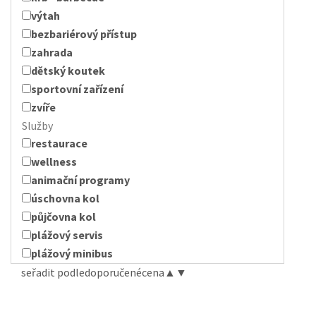
výtah
bezbariérový přístup
zahrada
dětský koutek
sportovní zařízení
zvíře
Služby
restaurace
wellness
animační programy
úschovna kol
půjčovna kol
plážový servis
plážový minibus
seřadit podle
doporučené
cena
▲
▼