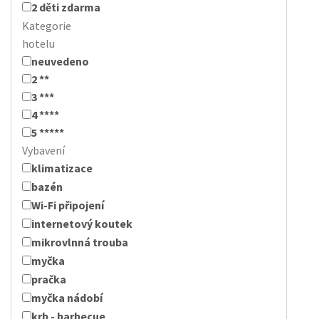
2 děti zdarma
Kategorie
hotelu
neuvedeno
2 **
3 ***
4 ****
5 *****
Vybavení
klimatizace
bazén
Wi-Fi připojení
internetový koutek
mikrovlnná trouba
myčka
pračka
myčka nádobí
krb - barbecue