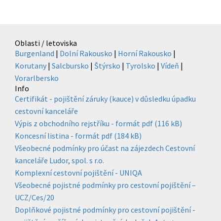
Oblasti / letoviska
Burgenland
|
Dolní Rakousko
|
Horní Rakousko
|
Korutany
|
Salcbursko
|
Štýrsko
|
Tyrolsko
|
Vídeň
|
Vorarlbersko
Info
Certifikát - pojištění záruky (kauce) v důsledku úpadku
cestovní kanceláře
Výpis z obchodního rejstříku - formát pdf (116 kB)
Koncesní listina - formát pdf (184 kB)
Všeobecné podmínky pro účast na zájezdech Cestovní
kanceláře Ludor, spol. s r.o.
Komplexní cestovní pojištění - UNIQA
Všeobecné pojistné podmínky pro cestovní pojištění –
UCZ/Ces/20
Doplňkové pojistné podmínky pro cestovní pojištění -