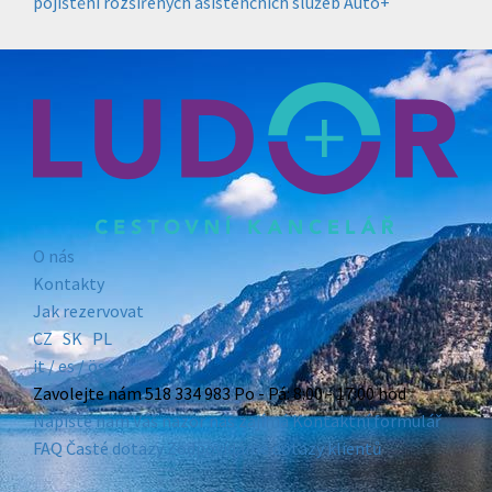
pojištění rozšířených asistenčních služeb Auto+
O nás
Kontakty
Jak rezervovat
CZ
SK
PL
it /
es
/ ös
Zavolejte nám
518 334 983
Po - Pá: 8:00 - 17:00 hod
Napište nám
Váš názor nás zajímá
Kontaktní formulář
FAQ
Časté dotazy
Zodpovídáme dotazy klientů