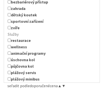
bezbariérový přístup
zahrada
dětský koutek
sportovní zařízení
zvíře
Služby
restaurace
wellness
animační programy
úschovna kol
půjčovna kol
plážový servis
plážový minibus
seřadit podle
doporučené
cena
▲
▼