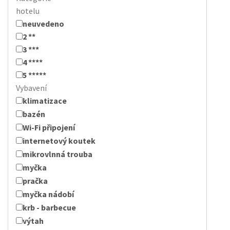
hotelu
neuvedeno
2 **
3 ***
4 ****
5 *****
Vybavení
klimatizace
bazén
Wi-Fi připojení
internetový koutek
mikrovlnná trouba
myčka
pračka
myčka nádobí
krb - barbecue
výtah