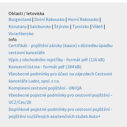
Oblasti / letoviska
Burgenland
|
Dolní Rakousko
|
Horní Rakousko
|
Korutany
|
Salcbursko
|
Štýrsko
|
Tyrolsko
|
Vídeň
|
Vorarlbersko
Info
Certifikát - pojištění záruky (kauce) v důsledku úpadku
cestovní kanceláře
Výpis z obchodního rejstříku - formát pdf (116 kB)
Koncesní listina - formát pdf (184 kB)
Všeobecné podmínky pro účast na zájezdech Cestovní
kanceláře Ludor, spol. s r.o.
Komplexní cestovní pojištění - UNIQA
Všeobecné pojistné podmínky pro cestovní pojištění –
UCZ/Ces/20
Doplňkové pojistné podmínky pro cestovní pojištění -
pojištění rozšířených asistenčních služeb Auto+