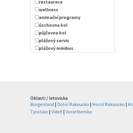
restaurace
wellness
animační programy
úschovna kol
půjčovna kol
plážový servis
plážový minibus
Oblasti / letoviska
Burgenland
|
Dolní Rakousko
|
Horní Rakousko
|
Ko
Tyrolsko
|
Vídeň
|
Vorarlbersko