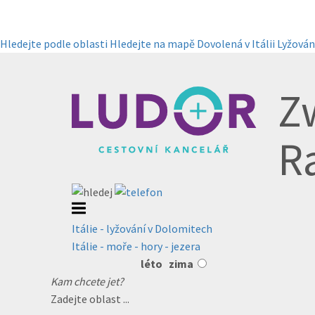
Hledejte podle oblasti
Hledejte na mapě
Dovolená v Itálii
Lyžování
Zw
R
Itálie - lyžování v Dolomitech
Itálie - moře - hory - jezera
léto
zima
Kam chcete jet?
Zadejte oblast ...