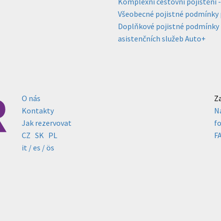
Komplexní cestovní pojištění 
Všeobecné pojistné podmínky p
Doplňkové pojistné podmínky pr
asistenčních služeb Auto+
O nás
Z
Kontakty
N
Jak rezervovat
f
CZ
SK
PL
F
it /
es
/ ös