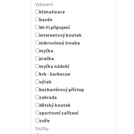
Vybavení
klimatizace
bazén
Wi-Fi připojení
internetový koutek
mikrovlnná trouba
myčka
pračka
myčka nádobí
krb - barbecue
výtah
bezbariérový přístup
zahrada
dětský koutek
sportovní zařízení
zvíře
Služby