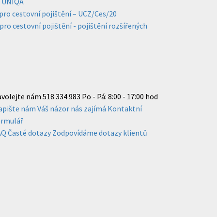
- UNIQA
ro cestovní pojištění – UCZ/Ces/20
o cestovní pojištění - pojištění rozšířených
avolejte nám
518 334 983
Po - Pá: 8:00 - 17:00 hod
apište nám
Váš názor nás zajímá
Kontaktní
ormulář
AQ
Časté dotazy
Zodpovídáme dotazy klientů