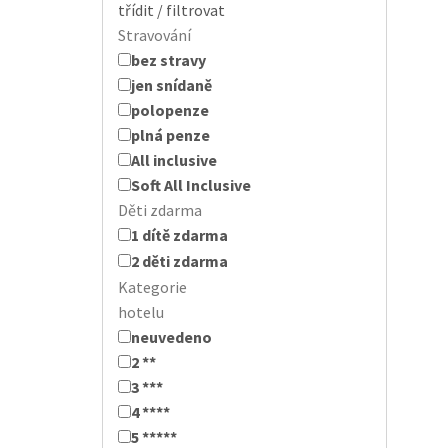
třídit / filtrovat
Stravování
bez stravy
jen snídaně
polopenze
plná penze
All inclusive
Soft All Inclusive
Děti zdarma
1 dítě zdarma
2 děti zdarma
Kategorie
hotelu
neuvedeno
2 **
3 ***
4 ****
5 *****