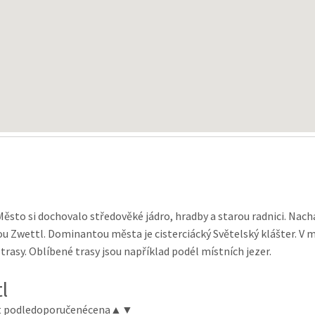
ěsto si dochovalo středověké jádro, hradby a starou radnici. Nach
ou Zwettl. Dominantou města je cisterciácký Světelský klášter. V
ké trasy. Oblíbené trasy jsou například podél místních jezer.
l
t podle
doporučené
cena
▲
▼