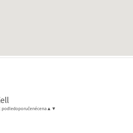
ell
t podle
doporučené
cena
▲
▼