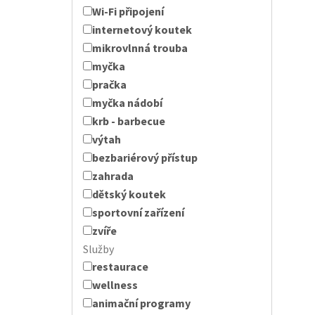
Wi-Fi připojení
internetový koutek
mikrovlnná trouba
myčka
pračka
myčka nádobí
krb - barbecue
výtah
bezbariérový přístup
zahrada
dětský koutek
sportovní zařízení
zvíře
Služby
restaurace
wellness
animační programy