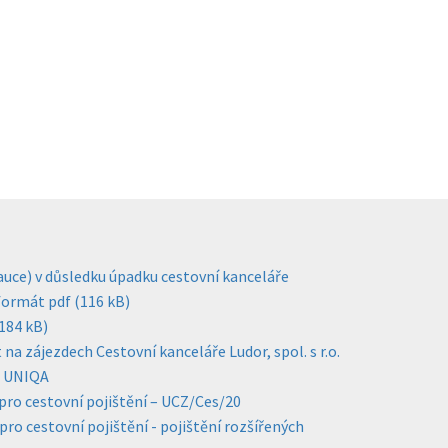
kauce) v důsledku úpadku cestovní kanceláře
 formát pdf (116 kB)
(184 kB)
a zájezdech Cestovní kanceláře Ludor, spol. s r.o.
- UNIQA
ro cestovní pojištění – UCZ/Ces/20
o cestovní pojištění - pojištění rozšířených