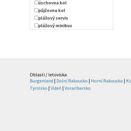
úschovna kol
půjčovna kol
plážový servis
plážový minibus
Oblasti / letoviska
Burgenland
|
Dolní Rakousko
|
Horní Rakousko
|
Ko
Tyrolsko
|
Vídeň
|
Vorarlbersko