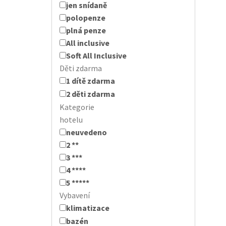
jen snídaně
polopenze
plná penze
All inclusive
Soft All Inclusive
Děti zdarma
1 dítě zdarma
2 děti zdarma
Kategorie
hotelu
neuvedeno
2 **
3 ***
4 ****
5 *****
Vybavení
klimatizace
bazén