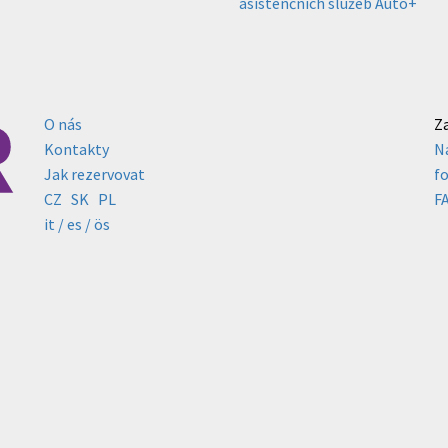
asistenčních služeb Auto+
O nás
Z
Kontakty
N
Jak rezervovat
f
CZ
SK
PL
F
it /
es
/ ös