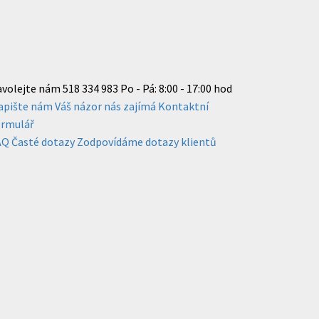
avolejte nám
518 334 983
Po - Pá: 8:00 - 17:00 hod
apište nám
Váš názor nás zajímá
Kontaktní
ormulář
AQ
Časté dotazy
Zodpovídáme dotazy klientů