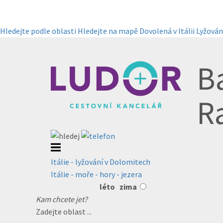
Hledejte podle oblasti
Hledejte na mapě
Dovolená v Itálii
Lyžování
Ba
R
Itálie - lyžování v Dolomitech
Itálie - moře - hory - jezera
léto
zima
Kam chcete jet?
Zadejte oblast ...