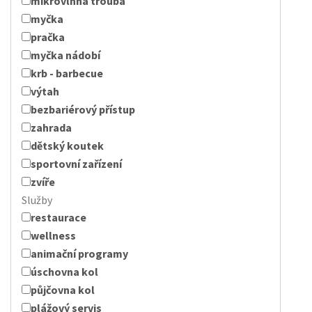
mikrovlnná trouba
myčka
pračka
myčka nádobí
krb - barbecue
výtah
bezbariérový přístup
zahrada
dětský koutek
sportovní zařízení
zvíře
Služby
restaurace
wellness
animační programy
úschovna kol
půjčovna kol
plážový servis