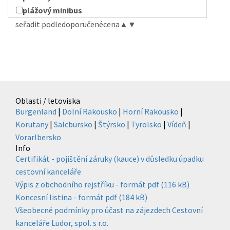
plážový minibus
seřadit podle
doporučené
cena
▲
▼
Oblasti / letoviska
Burgenland
|
Dolní Rakousko
|
Horní Rakousko
|
Korutany
|
Salcbursko
|
Štýrsko
|
Tyrolsko
|
Vídeň
|
Vorarlbersko
Info
Certifikát - pojištění záruky (kauce) v důsledku úpadku
cestovní kanceláře
Výpis z obchodního rejstříku - formát pdf (116 kB)
Koncesní listina - formát pdf (184 kB)
Všeobecné podmínky pro účast na zájezdech Cestovní
kanceláře Ludor, spol. s r.o.