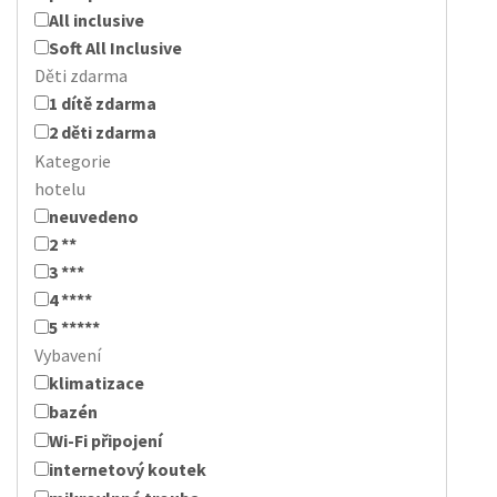
All inclusive
Soft All Inclusive
Děti zdarma
1 dítě zdarma
2 děti zdarma
Kategorie
hotelu
neuvedeno
2 **
3 ***
4 ****
5 *****
Vybavení
klimatizace
bazén
Wi-Fi připojení
internetový koutek