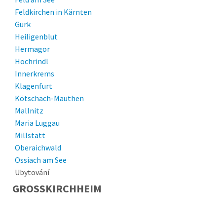
Feldkirchen in Kärnten
Gurk
Heiligenblut
Hermagor
Hochrindl
Innerkrems
Klagenfurt
Kötschach-Mauthen
Mallnitz
Maria Luggau
Millstatt
Oberaichwald
Ossiach am See
Pörtschach
Ubytování
Sankt Kanzian am Klopeiner See
GROSSKIRCHHEIM
Sattendorf
Schlanitzen