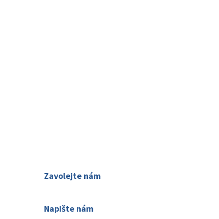
O nás
Kontakty
Jak rezervovat
Zavolejte nám
518 334 983
Napište nám