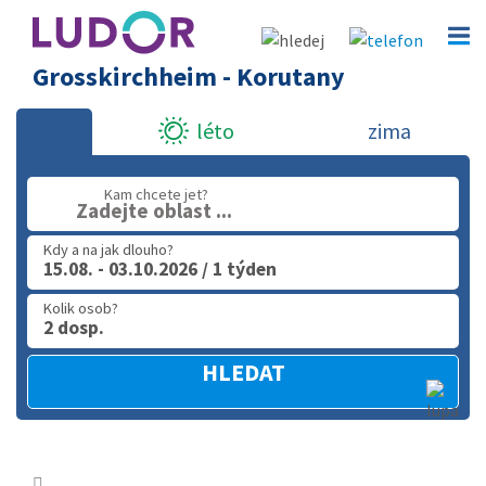
Grosskirchheim - Korutany
léto
zima
Kam chcete jet?
Zadejte oblast ...
Kdy a na jak dlouho?
15.08. - 03.10.2026 / 1 týden
Kolik osob?
2 dosp.
HLEDAT
Rozba
menu