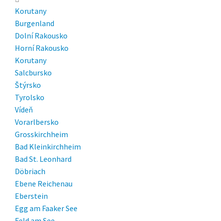
Korutany
Burgenland
Dolní Rakousko
Horní Rakousko
Korutany
Salcbursko
Štýrsko
Tyrolsko
Vídeň
Vorarlbersko
Grosskirchheim
Bad Kleinkirchheim
Bad St. Leonhard
Döbriach
Ebene Reichenau
Eberstein
Egg am Faaker See
Feld am See