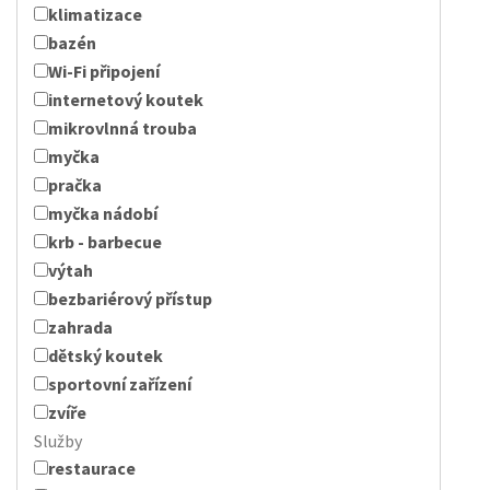
klimatizace
bazén
Wi-Fi připojení
internetový koutek
mikrovlnná trouba
myčka
pračka
myčka nádobí
krb - barbecue
výtah
bezbariérový přístup
zahrada
dětský koutek
sportovní zařízení
zvíře
Služby
restaurace