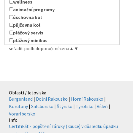
wellness
animační programy
úschovna kol
půjčovna kol
plážový servis
plážový minibus
seřadit podle
doporučené
cena
▲
▼
Oblasti / letoviska
Burgenland
|
Dolní Rakousko
|
Horní Rakousko
|
Korutany
|
Salcbursko
|
Štýrsko
|
Tyrolsko
|
Vídeň
|
Vorarlbersko
Info
Certifikát - pojištění záruky (kauce) v důsledku úpadku