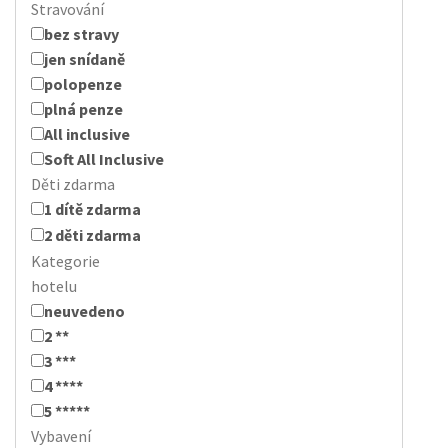
Stravování
bez stravy
jen snídaně
polopenze
plná penze
All inclusive
Soft All Inclusive
Děti zdarma
1 dítě zdarma
2 děti zdarma
Kategorie
hotelu
neuvedeno
2 **
3 ***
4 ****
5 *****
Vybavení