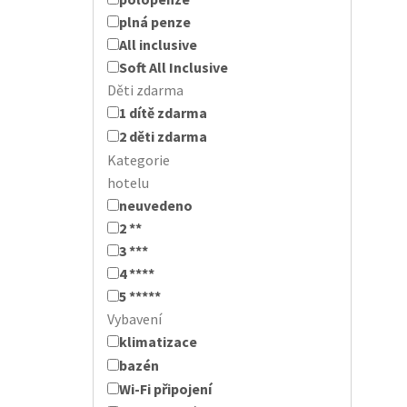
plná penze
All inclusive
Soft All Inclusive
Děti zdarma
1 dítě zdarma
2 děti zdarma
Kategorie
hotelu
neuvedeno
2 **
3 ***
4 ****
5 *****
Vybavení
klimatizace
bazén
Wi-Fi připojení