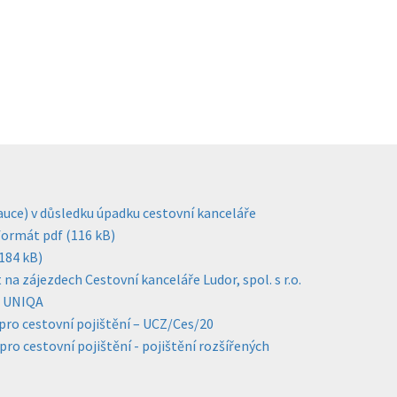
kauce) v důsledku úpadku cestovní kanceláře
 formát pdf (116 kB)
(184 kB)
a zájezdech Cestovní kanceláře Ludor, spol. s r.o.
- UNIQA
ro cestovní pojištění – UCZ/Ces/20
o cestovní pojištění - pojištění rozšířených