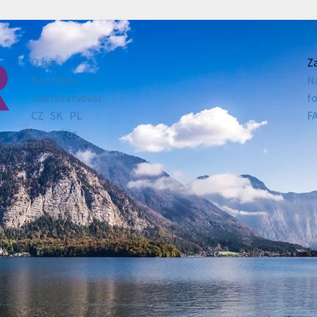
O nás
Z
Kontakty
N
Jak rezervovat
f
CZ
SK
PL
F
it /
es
/ ös