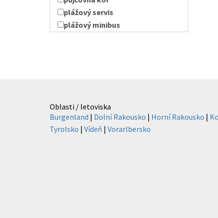
plážový servis
plážový minibus
Oblasti / letoviska
Burgenland
|
Dolní Rakousko
|
Horní Rakousko
|
Ko
Tyrolsko
|
Vídeň
|
Vorarlbersko