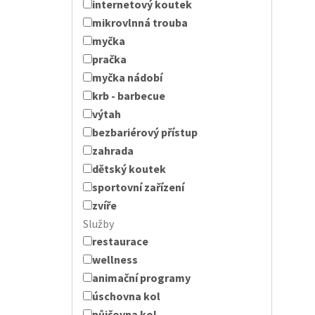
internetový koutek
mikrovlnná trouba
myčka
pračka
myčka nádobí
krb - barbecue
výtah
bezbariérový přístup
zahrada
dětský koutek
sportovní zařízení
zvíře
Služby
restaurace
wellness
animační programy
úschovna kol
půjčovna kol