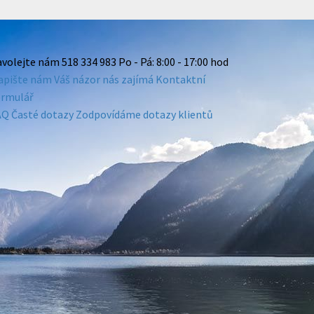
avolejte nám
518 334 983
Po - Pá: 8:00 - 17:00 hod
apište nám
Váš názor nás zajímá
Kontaktní
ormulář
AQ
Časté dotazy
Zodpovídáme dotazy klientů