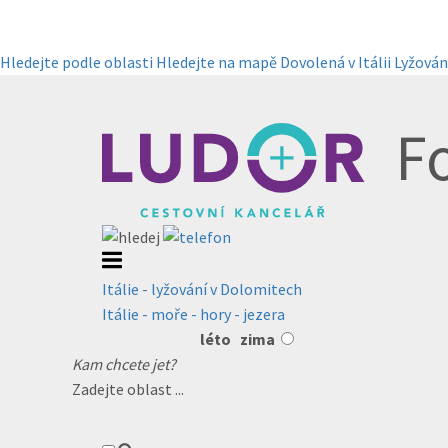
Hledejte podle oblasti
Hledejte na mapě
Dovolená v Itálii
Lyžování
F
Itálie - lyžování v Dolomitech
Itálie - moře - hory - jezera
léto
zima
Kam chcete jet?
Zadejte oblast ...