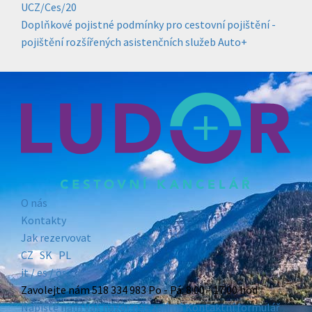
UCZ/Ces/20
Doplňkové pojistné podmínky pro cestovní pojištění -
pojištění rozšířených asistenčních služeb Auto+
O nás
Kontakty
Jak rezervovat
CZ
SK
PL
it /
es
/ ös
Zavolejte nám
518 334 983
Po - Pá: 8:00 - 17:00 hod
Napište nám
Váš názor nás zajímá
Kontaktní formulář