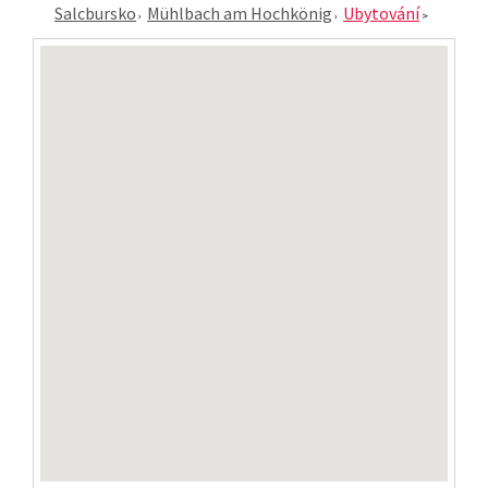
Salcbursko
Mühlbach am Hochkönig
Ubytování