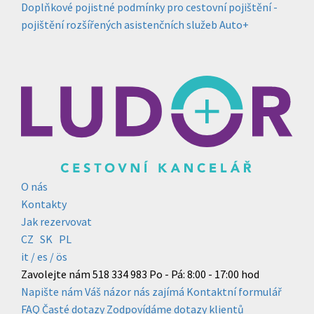
Doplňkové pojistné podmínky pro cestovní pojištění -
pojištění rozšířených asistenčních služeb Auto+
O nás
Kontakty
Jak rezervovat
CZ
SK
PL
it /
es
/ ös
Zavolejte nám
518 334 983
Po - Pá: 8:00 - 17:00 hod
Napište nám
Váš názor nás zajímá
Kontaktní formulář
FAQ
Časté dotazy
Zodpovídáme dotazy klientů