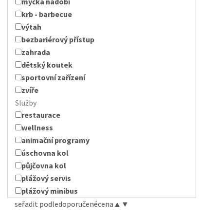
myčka nádobí
krb - barbecue
výtah
bezbariérový přístup
zahrada
dětský koutek
sportovní zařízení
zvíře
Služby
restaurace
wellness
animační programy
úschovna kol
půjčovna kol
plážový servis
plážový minibus
seřadit podle
doporučené
cena
▲
▼