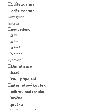
1 dítě zdarma
2 děti zdarma
Kategorie
hotelu
neuvedeno
2 **
3 ***
4 ****
5 *****
Vybavení
klimatizace
bazén
Wi-Fi připojení
internetový koutek
mikrovlnná trouba
myčka
pračka