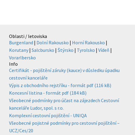
Oblasti / letoviska
Burgenland
|
Dolní Rakousko
|
Horní Rakousko
|
Korutany
|
Salcbursko
|
Štýrsko
|
Tyrolsko
|
Vídeň
|
Vorarlbersko
Info
Certifikát - pojištění záruky (kauce) v důsledku úpadku
cestovní kanceláře
Výpis z obchodního rejstříku - formát pdf (116 kB)
Koncesní listina - formát pdf (184 kB)
Všeobecné podmínky pro účast na zájezdech Cestovní
kanceláře Ludor, spol. s r.o.
Komplexní cestovní pojištění - UNIQA
Všeobecné pojistné podmínky pro cestovní pojištění –
UCZ/Ces/20