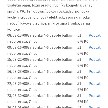
toaletní papír, ložní prádlo, ručníky koupelna: vana /
sprcha, WC, fén obývací pokoj: rozkládací pohovka
kuchyň: trouba, plynový / elektrický sporák, myčka
nádobí, kávovar, lednice, mikrovlnná trouba, varná
konvice
08/08-15/08
Garsonka 4-6 people balkon
51
Poptat
nebo terasa, 7 nocí
676 Kč
09/08-16/08
Garsonka 4-6 people balkon
51
Poptat
nebo terasa, 7 nocí
676 Kč
15/08-22/08
Garsonka 4-6 people balkon
51
Poptat
nebo terasa, 7 nocí
676 Kč
16/08-23/08
Garsonka 4-6 people balkon
51
Poptat
nebo terasa, 7 nocí
676 Kč
22/08-29/08
Garsonka 4-6 people balkon
51
Poptat
nebo terasa, 7 nocí
676 Kč
23/08-30/08
Garsonka 4-6 people balkon
51
Poptat
nebo terasa, 7 nocí
676 Kč
29/08-05/09
Garsonka 4-6 people balkon
48
Poptat