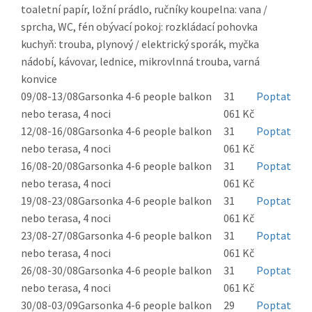
toaletní papír, ložní prádlo, ručníky koupelna: vana /
sprcha, WC, fén obývací pokoj: rozkládací pohovka
kuchyň: trouba, plynový / elektrický sporák, myčka
nádobí, kávovar, lednice, mikrovlnná trouba, varná
konvice
09/08-13/08
Garsonka 4-6 people balkon
31
Poptat
nebo terasa, 4 noci
061 Kč
12/08-16/08
Garsonka 4-6 people balkon
31
Poptat
nebo terasa, 4 noci
061 Kč
16/08-20/08
Garsonka 4-6 people balkon
31
Poptat
nebo terasa, 4 noci
061 Kč
19/08-23/08
Garsonka 4-6 people balkon
31
Poptat
nebo terasa, 4 noci
061 Kč
23/08-27/08
Garsonka 4-6 people balkon
31
Poptat
nebo terasa, 4 noci
061 Kč
26/08-30/08
Garsonka 4-6 people balkon
31
Poptat
nebo terasa, 4 noci
061 Kč
30/08-03/09
Garsonka 4-6 people balkon
29
Poptat