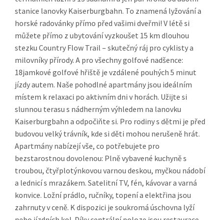
stanice lanovky Kaiserburgbahn. To znamená lyžování a
horské radovánky přímo před vašimi dveřmi! V létě si
můžete přímo z ubytování vyzkoušet 15 km dlouhou
stezku Country Flow Trail – skutečný ráj pro cyklisty a
milovníky přírody. A pro všechny golfové nadšence:
18jamkové golfové hřiště je vzdálené pouhých 5 minut
jízdy autem. Naše pohodlné apartmány jsou ideálním
místem k relaxaci po aktivním dni v horách. Užijte si
slunnou terasu s nádherným výhledem na lanovku
Kaiserburgbahn a odpočiňte si. Pro rodiny s dětmi je před
budovou velký trávník, kde si děti mohou nerušeně hrát.
Apartmány nabízejí vše, co potřebujete pro
bezstarostnou dovolenou: Plně vybavené kuchyně s
troubou, čtyřplotýnkovou varnou deskou, myčkou nádobí
a lednicí s mrazákem. Satelitní TV, fén, kávovar a varná
konvice. Ložní prádlo, ručníky, topení a elektřina jsou
zahrnuty v ceně. K dispozici je soukromá úschovna lyží
nebo jízdních kol. Díky centrální poloze jsou restaurace,