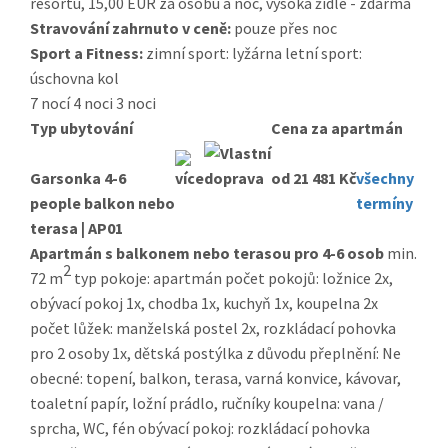
resortu, 15,00 EUR za osobu a noc, vysoká židle - zdarma
Stravování zahrnuto v ceně:
pouze přes noc
Sport a Fitness:
zimní sport: lyžárna letní sport:
úschovna kol
7 nocí
4 noci
3 noci
Typ ubytování
Cena za apartmán
Garsonka 4-6
od 21 481 Kč
všechny
people balkon nebo
termíny
terasa | AP01
Apartmán s balkonem nebo terasou pro 4-6 osob
min.
2
72 m
typ pokoje: apartmán počet pokojů: ložnice 2x,
obývací pokoj 1x, chodba 1x, kuchyň 1x, koupelna 2x
počet lůžek: manželská postel 2x, rozkládací pohovka
pro 2 osoby 1x, dětská postýlka z důvodu přeplnění: Ne
obecné: topení, balkon, terasa, varná konvice, kávovar,
toaletní papír, ložní prádlo, ručníky koupelna: vana /
sprcha, WC, fén obývací pokoj: rozkládací pohovka