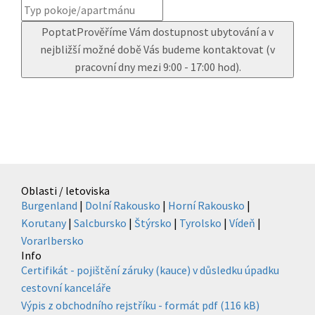
Poptat
Prověříme Vám dostupnost ubytování a v
nejbližší možné době Vás budeme kontaktovat (v
pracovní dny mezi 9:00 - 17:00 hod).
Oblasti / letoviska
Burgenland
|
Dolní Rakousko
|
Horní Rakousko
|
Korutany
|
Salcbursko
|
Štýrsko
|
Tyrolsko
|
Vídeň
|
Vorarlbersko
Info
Certifikát - pojištění záruky (kauce) v důsledku úpadku
cestovní kanceláře
Výpis z obchodního rejstříku - formát pdf (116 kB)