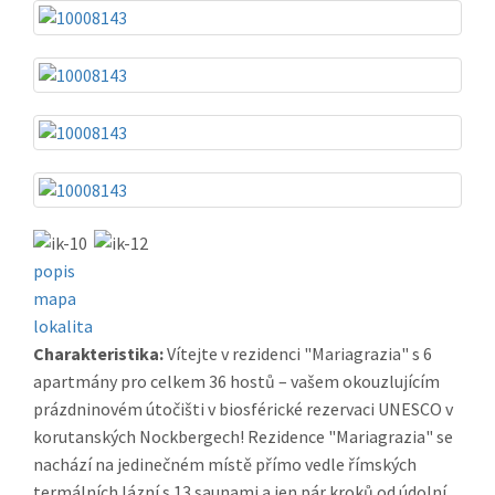
popis
mapa
lokalita
Charakteristika:
Vítejte v rezidenci "Mariagrazia" s 6
apartmány pro celkem 36 hostů – vašem okouzlujícím
prázdninovém útočišti v biosférické rezervaci UNESCO v
korutanských Nockbergech! Rezidence "Mariagrazia" se
nachází na jedinečném místě přímo vedle římských
termálních lázní s 13 saunami a jen pár kroků od údolní