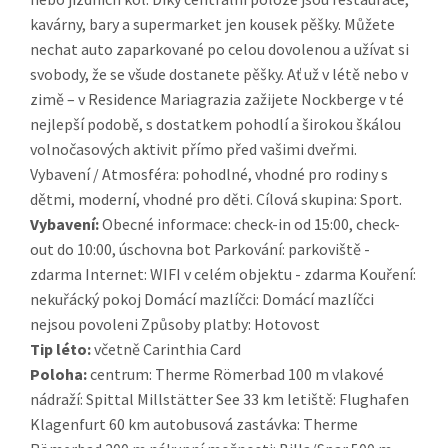
kavárny, bary a supermarket jen kousek pěšky. Můžete
nechat auto zaparkované po celou dovolenou a užívat si
svobody, že se všude dostanete pěšky. Ať už v létě nebo v
zimě – v Residence Mariagrazia zažijete Nockberge v té
nejlepší podobě, s dostatkem pohodlí a širokou škálou
volnočasových aktivit přímo před vašimi dveřmi.
Vybavení / Atmosféra: pohodlné, vhodné pro rodiny s
dětmi, moderní, vhodné pro děti. Cílová skupina: Sport.
Vybavení:
Obecné informace: check-in od 15:00, check-
out do 10:00, úschovna bot Parkování: parkoviště -
zdarma Internet: WIFI v celém objektu - zdarma Kouření:
nekuřácký pokoj Domácí mazlíčci: Domácí mazlíčci
nejsou povoleni Způsoby platby: Hotovost
Tip léto:
včetně Carinthia Card
Poloha:
centrum: Therme Römerbad 100 m vlakové
nádraží: Spittal Millstätter See 33 km letiště: Flughafen
Klagenfurt 60 km autobusová zastávka: Therme