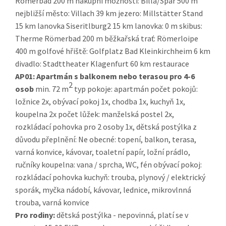
Römerbad 200 m nákupní možnosti: Billa/Spar 500 m
nejbližší město: Villach 39 km jezero: Millstätter Stand
15 km lanovka Siseritlburg2 15 km lanovka: 0 m skibus:
Therme Römerbad 200 m běžkařská trať: Römerloipe
400 m golfové hřiště: Golfplatz Bad Kleinkirchheim 6 km
divadlo: Stadttheater Klagenfurt 60 km restaurace
AP01:
Apartmán s balkonem nebo terasou pro 4-6
2
osob
min. 72 m
typ pokoje: apartmán počet pokojů:
ložnice 2x, obývací pokoj 1x, chodba 1x, kuchyň 1x,
koupelna 2x počet lůžek: manželská postel 2x,
rozkládací pohovka pro 2 osoby 1x, dětská postýlka z
důvodu přeplnění: Ne obecné: topení, balkon, terasa,
varná konvice, kávovar, toaletní papír, ložní prádlo,
ručníky koupelna: vana / sprcha, WC, fén obývací pokoj:
rozkládací pohovka kuchyň: trouba, plynový / elektrický
sporák, myčka nádobí, kávovar, lednice, mikrovlnná
trouba, varná konvice
Pro rodiny:
dětská postýlka - nepovinná, platí se v