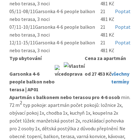
nebo terasa, 3 noci
481 Kč
05/11-08/11
Garsonka 4-6 people balkon
21
Poptat
nebo terasa, 3 noci
481 Kč
07/11-10/11
Garsonka 4-6 people balkon
21
Poptat
nebo terasa, 3 noci
481 Kč
12/11-15/11
Garsonka 4-6 people balkon
21
Poptat
nebo terasa, 3 noci
481 Kč
Typ ubytování
Cena za apartmán
Garsonka 4-6
od 27 453 Kč
všechny
people balkon nebo
termíny
terasa | AP01
Apartmán s balkonem nebo terasou pro 4-6 osob
min.
2
72 m
typ pokoje: apartmán počet pokojů: ložnice 2x,
obývací pokoj 1x, chodba 1x, kuchyň 1x, koupelna 2x
počet lůžek: manželská postel 2x, rozkládací pohovka
pro 2 osoby 1x, dětská postýlka z důvodu přeplnění: Ne
obecné: topení, balkon, terasa, varná konvice, kávovar,