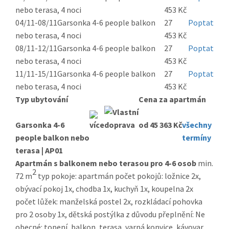
nebo terasa, 4 noci
453 Kč
04/11-08/11
Garsonka 4-6 people balkon
27
Poptat
nebo terasa, 4 noci
453 Kč
08/11-12/11
Garsonka 4-6 people balkon
27
Poptat
nebo terasa, 4 noci
453 Kč
11/11-15/11
Garsonka 4-6 people balkon
27
Poptat
nebo terasa, 4 noci
453 Kč
Typ ubytování
Cena za apartmán
Garsonka 4-6
od 45 363 Kč
všechny
people balkon nebo
termíny
terasa | AP01
Apartmán s balkonem nebo terasou pro 4-6 osob
min.
2
72 m
typ pokoje: apartmán počet pokojů: ložnice 2x,
obývací pokoj 1x, chodba 1x, kuchyň 1x, koupelna 2x
počet lůžek: manželská postel 2x, rozkládací pohovka
pro 2 osoby 1x, dětská postýlka z důvodu přeplnění: Ne
obecné: topení, balkon, terasa, varná konvice, kávovar,