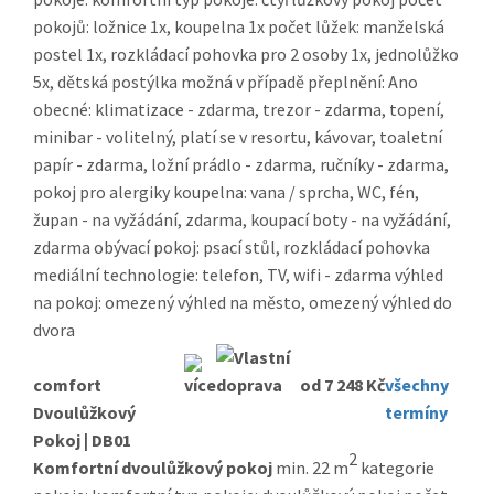
pokojů: ložnice 1x, koupelna 1x počet lůžek: manželská
postel 1x, rozkládací pohovka pro 2 osoby 1x, jednolůžko
5x, dětská postýlka možná v případě přeplnění: Ano
obecné: klimatizace - zdarma, trezor - zdarma, topení,
minibar - volitelný, platí se v resortu, kávovar, toaletní
papír - zdarma, ložní prádlo - zdarma, ručníky - zdarma,
pokoj pro alergiky koupelna: vana / sprcha, WC, fén,
župan - na vyžádání, zdarma, koupací boty - na vyžádání,
zdarma obývací pokoj: psací stůl, rozkládací pohovka
mediální technologie: telefon, TV, wifi - zdarma výhled
na pokoj: omezený výhled na město, omezený výhled do
dvora
comfort
od 7 248 Kč
všechny
Dvoulůžkový
termíny
Pokoj | DB01
2
Komfortní dvoulůžkový pokoj
min. 22 m
kategorie