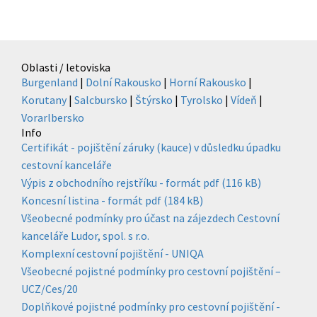
Oblasti / letoviska
Burgenland
|
Dolní Rakousko
|
Horní Rakousko
|
Korutany
|
Salcbursko
|
Štýrsko
|
Tyrolsko
|
Vídeň
|
Vorarlbersko
Info
Certifikát - pojištění záruky (kauce) v důsledku úpadku
cestovní kanceláře
Výpis z obchodního rejstříku - formát pdf (116 kB)
Koncesní listina - formát pdf (184 kB)
Všeobecné podmínky pro účast na zájezdech Cestovní
kanceláře Ludor, spol. s r.o.
Komplexní cestovní pojištění - UNIQA
Všeobecné pojistné podmínky pro cestovní pojištění –
UCZ/Ces/20
Doplňkové pojistné podmínky pro cestovní pojištění -