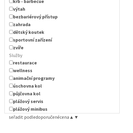
krb - barbecue
výtah
bezbariérový přístup
zahrada
dětský koutek
sportovní zařízení
zvíře
Služby
restaurace
wellness
animační programy
úschovna kol
půjčovna kol
plážový servis
plážový minibus
seřadit podle
doporučené
cena
▲
▼