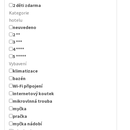
2 děti zdarma
Kategorie
hotelu
neuvedeno
2 **
3 ***
4 ****
5 *****
Vybavení
klimatizace
bazén
Wi-Fi připojení
internetový koutek
mikrovlnná trouba
myčka
pračka
myčka nádobí