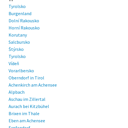
Tyrolsko
Burgenland
Dolní Rakousko
Horní Rakousko
Korutany
Salcbursko
Štýrsko
Tyrolsko
Vídeň
Vorarlbersko
Oberndorf in Tirol
Achenkirch am Achensee
Alpbach
Aschau im Zillertal
Aurach bei Kitzbühel
Brixen im Thale
Eben am Achensee
Erpfendorf