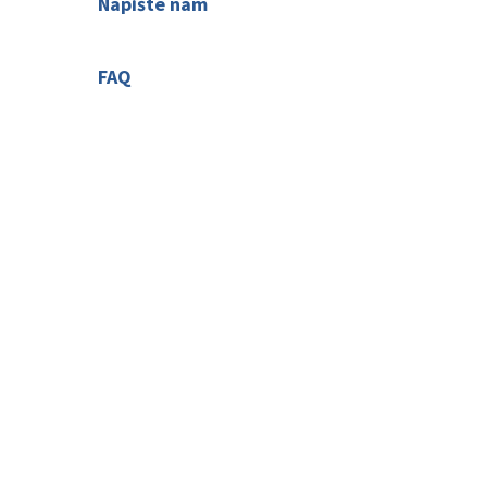
Napište nám
St. Jakob in Defereggen
Váš názor nás zajímá
St. Johann in Tirol
St. Leonhard im Pitztal
FAQ
Telfs
Časté dotazy
Tristach
Uderns
Vent
Waidring
Walchsee
Wenns im Pitztal
Westendorf
Wildschönau-Niederau
Zams
Zell am Ziller
Zellbergeben