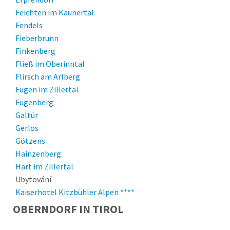
Feichten im Kaunertal
Fendels
Fieberbrunn
Finkenberg
Fließ im Oberinntal
Flirsch am Arlberg
Fügen im Zillertal
Fügenberg
Galtür
Gerlos
Götzens
Hainzenberg
Hart im Zillertal
Hochfilzen
Ubytování
Hopfgarten im Brixental
Kaiserhotel Kitzbühler Alpen ****
Hopfgarten in Defereggen
OBERNDORF IN TIROL
Igls