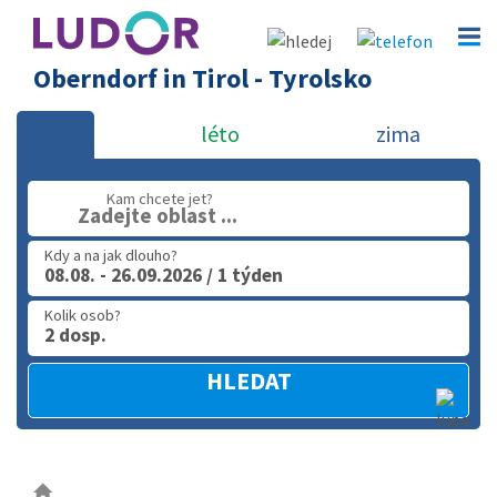
Oberndorf in Tirol - Tyrolsko
léto
zima
Kam chcete jet?
Zadejte oblast ...
Kdy a na jak dlouho?
08.08. - 26.09.2026 / 1 týden
Kolik osob?
2 dosp.
HLEDAT
Rozba
menu