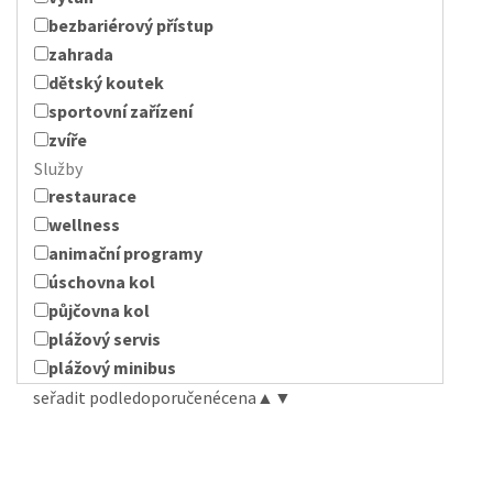
bezbariérový přístup
zahrada
dětský koutek
sportovní zařízení
zvíře
Služby
restaurace
wellness
animační programy
úschovna kol
půjčovna kol
plážový servis
plážový minibus
seřadit podle
doporučené
cena
▲
▼