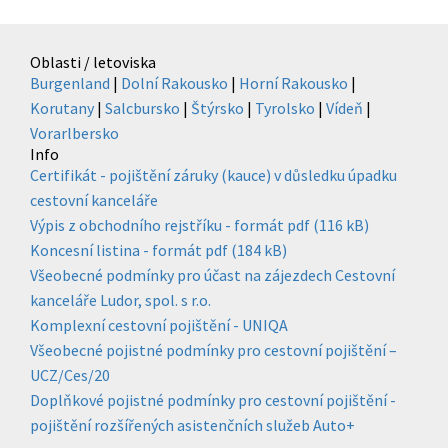
Oblasti / letoviska
Burgenland
|
Dolní Rakousko
|
Horní Rakousko
|
Korutany
|
Salcbursko
|
Štýrsko
|
Tyrolsko
|
Vídeň
|
Vorarlbersko
Info
Certifikát - pojištění záruky (kauce) v důsledku úpadku
cestovní kanceláře
Výpis z obchodního rejstříku - formát pdf (116 kB)
Koncesní listina - formát pdf (184 kB)
Všeobecné podmínky pro účast na zájezdech Cestovní
kanceláře Ludor, spol. s r.o.
Komplexní cestovní pojištění - UNIQA
Všeobecné pojistné podmínky pro cestovní pojištění –
UCZ/Ces/20
Doplňkové pojistné podmínky pro cestovní pojištění -
pojištění rozšířených asistenčních služeb Auto+