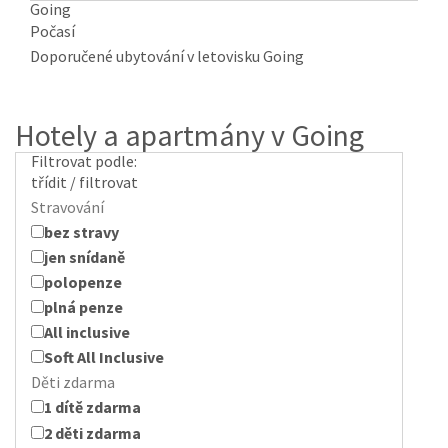
Going
Počasí
Doporučené ubytování v letovisku Going
Hotely a apartmány v Going
Filtrovat podle:
třídit / filtrovat
Stravování
bez stravy
jen snídaně
polopenze
plná penze
All inclusive
Soft All Inclusive
Děti zdarma
1 dítě zdarma
2 děti zdarma