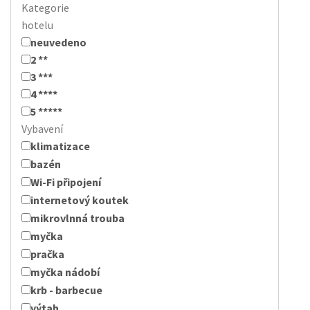
Kategorie
hotelu
neuvedeno
2 **
3 ***
4 ****
5 *****
Vybavení
klimatizace
bazén
Wi-Fi připojení
internetový koutek
mikrovlnná trouba
myčka
pračka
myčka nádobí
krb - barbecue
výtah