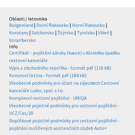
Oblasti / letoviska
Burgenland
|
Dolní Rakousko
|
Horní Rakousko
|
Korutany
|
Salcbursko
|
Štýrsko
|
Tyrolsko
|
Vídeň
|
Vorarlbersko
Info
Certifikát - pojištění záruky (kauce) v důsledku úpadku
cestovní kanceláře
Výpis z obchodního rejstříku - formát pdf (116 kB)
Koncesní listina - formát pdf (184 kB)
Všeobecné podmínky pro účast na zájezdech Cestovní
kanceláře Ludor, spol. s r.o.
Komplexní cestovní pojištění - UNIQA
Všeobecné pojistné podmínky pro cestovní pojištění –
UCZ/Ces/20
Doplňkové pojistné podmínky pro cestovní pojištění -
pojištění rozšířených asistenčních služeb Auto+