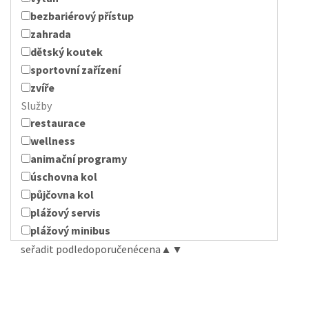
bezbariérový přístup
zahrada
dětský koutek
sportovní zařízení
zvíře
Služby
restaurace
wellness
animační programy
úschovna kol
půjčovna kol
plážový servis
plážový minibus
seřadit podle
doporučené
cena
▲
▼