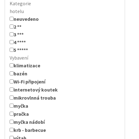
Kategorie
hotelu
neuvedeno
2 **
3 ***
4 ****
5 *****
Vybavení
klimatizace
bazén
Wi-Fi připojení
internetový koutek
mikrovlnná trouba
myčka
pračka
myčka nádobí
krb - barbecue
výtah