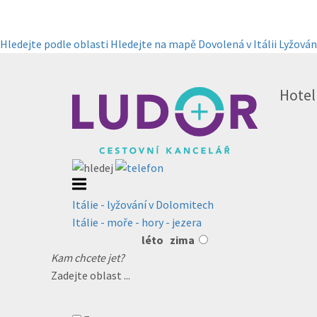
Hledejte podle oblasti
Hledejte na mapě
Dovolená v Itálii
Lyžování
Hotel
Itálie - lyžování v Dolomitech
Itálie - moře - hory - jezera
léto
zima
Kam chcete jet?
Zadejte oblast ...