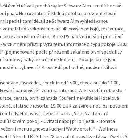
 návštěvníci užívali procházky ke Schwarz Alm – malé horské
í jinak: Nesrovnatelně klidná poloha na rozlehlé lesní
mi specialitami dělají ze Schwarz Alm vyhledávanou
n a kompletně zrekonstruován. 48 nových pokojů, restaurace,
o akce a prostorné lázně AlmSPA nabízejí ideální prostředí
„Zwickl“ není přístup výtahem. Informace o typu pokoje DB03
kl“ (pojmenované podle přirozeně zakalené pivní speciality
ní smrkový nábytek a útulné koberce. Pokoje, které jsou
mosféru. vybavení / Prostředí: pohodlné, moderní cílová
schovna zavazadel, check-in od 14:00, check-out do 11:00,
ování: parkoviště - zdarma Internet: WIFI v celém objektu -
race, terasa, pivní zahrada Kouření: nekuřácké Hotelová
lně, platí se v resortu, 19,00 EUR za zvíře a noc, psi povoleni
í metody: Hotovost, Debetní karta, Visa, Mastercard
oulůžkovém pokoji - Uvítací nápoj při příjezdu - Bohatá
večerní menu s „novou kuchyní Waldviertelu“ - Wellness
wettl 5 km letiště: Linz 78 km autobusová zastávka: Zwettl 5