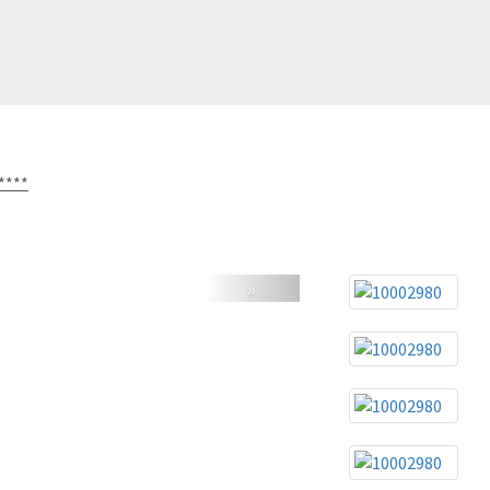
****
»