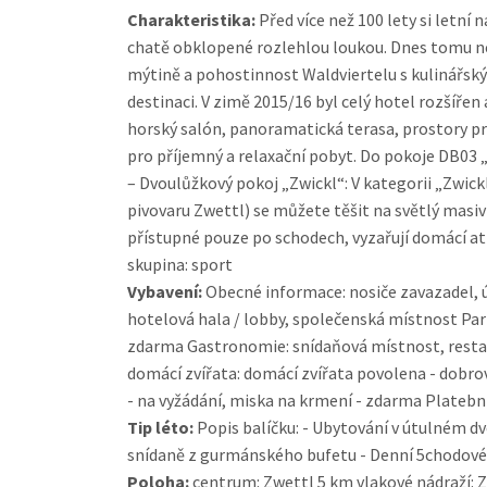
Charakteristika:
Před více než 100 lety si letní
chatě obklopené rozlehlou loukou. Dnes tomu nen
mýtině a pohostinnost Waldviertelu s kulinářský
destinaci. V zimě 2015/16 byl celý hotel rozšíře
horský salón, panoramatická terasa, prostory pr
pro příjemný a relaxační pobyt. Do pokoje DB03 
– Dvoulůžkový pokoj „Zwickl“: V kategorii „Zwic
pivovaru Zwettl) se můžete těšit na světlý masiv
přístupné pouze po schodech, vyzařují domácí at
skupina: sport
Vybavení:
Obecné informace: nosiče zavazadel, ú
hotelová hala / lobby, společenská místnost Park
zdarma Gastronomie: snídaňová místnost, restau
domácí zvířata: domácí zvířata povolena - dobrovo
- na vyžádání, miska na krmení - zdarma Platebn
Tip léto:
Popis balíčku: - Ubytování v útulném dv
snídaně z gurmánského bufetu - Denní 5chodové 
Poloha:
centrum: Zwettl 5 km vlakové nádraží: Z