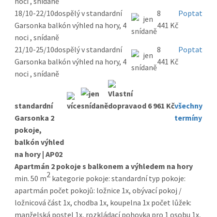
noci , snídaně
18/10-22/10
dospělý v standardní
8
Poptat
Garsonka balkón výhled na hory, 4
441 Kč
noci , snídaně
21/10-25/10
dospělý v standardní
8
Poptat
Garsonka balkón výhled na hory, 4
441 Kč
noci , snídaně
standardní
od 6 961 Kč
všechny
Garsonka 2
termíny
pokoje,
balkón výhled
na hory | AP02
Apartmán 2 pokoje s balkonem a výhledem na hory
2
min. 50 m
kategorie pokoje: standardní typ pokoje:
apartmán počet pokojů: ložnice 1x, obývací pokoj /
ložnicová část 1x, chodba 1x, koupelna 1x počet lůžek:
manželská postel 1x, rozkládací pohovka pro 1 osobu 1x,