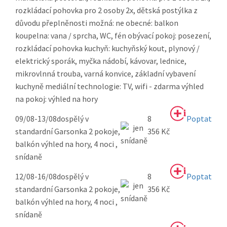
rozkládací pohovka pro 2 osoby 2x, dětská postýlka z
důvodu přeplněnosti možná: ne obecné: balkon
koupelna: vana / sprcha, WC, fén obývací pokoj: posezení,
rozkládací pohovka kuchyň: kuchyňský kout, plynový /
elektrický sporák, myčka nádobí, kávovar, lednice,
mikrovlnná trouba, varná konvice, základní vybavení
kuchyně mediální technologie: TV, wifi - zdarma výhled
na pokoj: výhled na hory
09/08-13/08
dospělý v
8
Poptat
standardní Garsonka 2 pokoje,
356 Kč
balkón výhled na hory, 4 noci ,
snídaně
12/08-16/08
dospělý v
8
Poptat
standardní Garsonka 2 pokoje,
356 Kč
balkón výhled na hory, 4 noci ,
snídaně