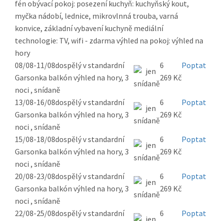
fén obývací pokoj: posezení kuchyň: kuchyňský kout,
myčka nádobí, lednice, mikrovlnná trouba, varná
konvice, základní vybavení kuchyně mediální
technologie: TV, wifi - zdarma výhled na pokoj: výhled na
hory
08/08-11/08
dospělý v standardní
6
Poptat
Garsonka balkón výhled na hory, 3
269 Kč
noci , snídaně
13/08-16/08
dospělý v standardní
6
Poptat
Garsonka balkón výhled na hory, 3
269 Kč
noci , snídaně
15/08-18/08
dospělý v standardní
6
Poptat
Garsonka balkón výhled na hory, 3
269 Kč
noci , snídaně
20/08-23/08
dospělý v standardní
6
Poptat
Garsonka balkón výhled na hory, 3
269 Kč
noci , snídaně
22/08-25/08
dospělý v standardní
6
Poptat