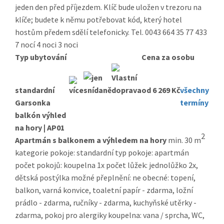
jeden den před příjezdem. Klíč bude uložen v trezoru na
klíče; budete k němu potřebovat kód, který hotel
hostům předem sdělí telefonicky. Tel. 0043 664 35 77 433
7 nocí
4 noci
3 noci
Typ ubytování
Cena za osobu
standardní
od 6 269 Kč
všechny
Garsonka
termíny
balkón výhled
na hory | AP01
2
Apartmán s balkonem a výhledem na hory
min. 30 m
kategorie pokoje: standardní typ pokoje: apartmán
počet pokojů: koupelna 1x počet lůžek: jednolůžko 2x,
dětská postýlka možné přeplnění: ne obecné: topení,
balkon, varná konvice, toaletní papír - zdarma, ložní
prádlo - zdarma, ručníky - zdarma, kuchyňské utěrky -
zdarma, pokoj pro alergiky koupelna: vana / sprcha, WC,