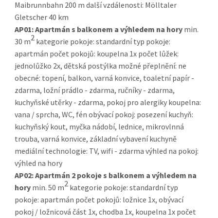
Maibrunnbahn 200 m další vzdálenosti: Mölltaler
Gletscher 40 km
AP01:
Apartmán s balkonem a výhledem na hory
min.
2
30 m
kategorie pokoje: standardní typ pokoje:
apartmán počet pokojů: koupelna 1x počet lůžek:
jednolůžko 2x, dětská postýlka možné přeplnění: ne
obecné: topení, balkon, varná konvice, toaletní papír -
zdarma, ložní prádlo - zdarma, ručníky - zdarma,
kuchyňské utěrky - zdarma, pokoj pro alergiky koupelna:
vana / sprcha, WC, fén obývací pokoj: posezení kuchyň:
kuchyňský kout, myčka nádobí, lednice, mikrovlnná
trouba, varná konvice, základní vybavení kuchyně
mediální technologie: TV, wifi - zdarma výhled na pokoj:
výhled na hory
AP02:
Apartmán 2 pokoje s balkonem a výhledem na
2
hory
min. 50 m
kategorie pokoje: standardní typ
pokoje: apartmán počet pokojů: ložnice 1x, obývací
pokoj / ložnicová část 1x, chodba 1x, koupelna 1x počet