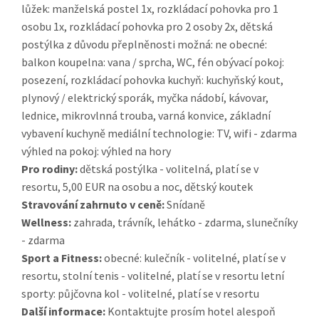
lůžek: manželská postel 1x, rozkládací pohovka pro 1
osobu 1x, rozkládací pohovka pro 2 osoby 2x, dětská
postýlka z důvodu přeplněnosti možná: ne obecné:
balkon koupelna: vana / sprcha, WC, fén obývací pokoj:
posezení, rozkládací pohovka kuchyň: kuchyňský kout,
plynový / elektrický sporák, myčka nádobí, kávovar,
lednice, mikrovlnná trouba, varná konvice, základní
vybavení kuchyně mediální technologie: TV, wifi - zdarma
výhled na pokoj: výhled na hory
Pro rodiny:
dětská postýlka - volitelná, platí se v
resortu, 5,00 EUR na osobu a noc, dětský koutek
Stravování zahrnuto v ceně:
Snídaně
Wellness:
zahrada, trávník, lehátko - zdarma, slunečníky
- zdarma
Sport a Fitness:
obecné: kulečník - volitelné, platí se v
resortu, stolní tenis - volitelné, platí se v resortu letní
sporty: půjčovna kol - volitelné, platí se v resortu
Další informace:
Kontaktujte prosím hotel alespoň