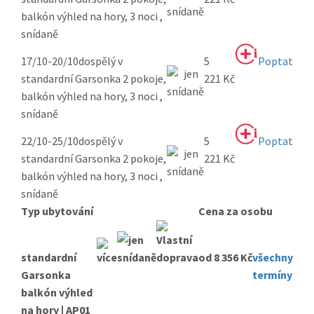
balkón výhled na hory, 3 noci ,
snídaně
17/10-20/10
dospělý v
5
Poptat
standardní Garsonka 2 pokoje,
221 Kč
balkón výhled na hory, 3 noci ,
snídaně
22/10-25/10
dospělý v
5
Poptat
standardní Garsonka 2 pokoje,
221 Kč
balkón výhled na hory, 3 noci ,
snídaně
Typ ubytování
Cena za osobu
standardní
od 8 356 Kč
všechny
Garsonka
termíny
balkón výhled
na hory | AP01