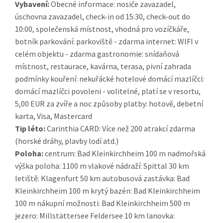
Vybavení:
Obecné informace: nosiče zavazadel,
úschovna zavazadel, check-in od 15:30, check-out do
10:00, společenská místnost, vhodná pro vozíčkáře,
botník parkování: parkoviště - zdarma internet: WIFI v
celém objektu - zdarma gastronomie: snídaňová
místnost, restaurace, kavárna, terasa, pivní zahrada
podmínky kouření: nekuřácké hotelové domácí mazlíčci:
domácí mazlíčci povoleni - volitelné, platí se v resortu,
5,00 EUR za zvíře a noc způsoby platby: hotově, debetní
karta, Visa, Mastercard
Tip léto:
Carinthia CARD: Více než 200 atrakcí zdarma
(horské dráhy, plavby lodí atd.)
Poloha:
centrum: Bad Kleinkirchheim 100 m nadmořská
výška poloha: 1100 m vlakové nádraží: Spittal 30 km
letiště: Klagenfurt 50 km autobusová zastávka: Bad
Kleinkirchheim 100 m krytý bazén: Bad Kleinkirchheim
100 m nákupní možnosti: Bad Kleinkirchheim 500 m
jezero: Millstättersee Feldersee 10 km lanovka: