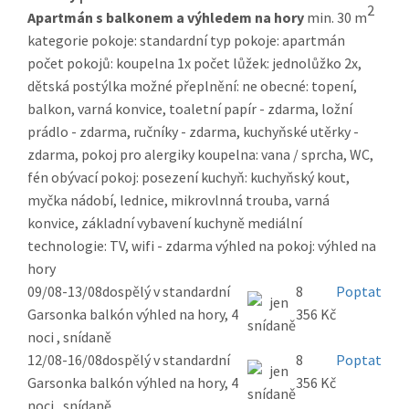
2
Apartmán s balkonem a výhledem na hory
min. 30 m
kategorie pokoje: standardní typ pokoje: apartmán
počet pokojů: koupelna 1x počet lůžek: jednolůžko 2x,
dětská postýlka možné přeplnění: ne obecné: topení,
balkon, varná konvice, toaletní papír - zdarma, ložní
prádlo - zdarma, ručníky - zdarma, kuchyňské utěrky -
zdarma, pokoj pro alergiky koupelna: vana / sprcha, WC,
fén obývací pokoj: posezení kuchyň: kuchyňský kout,
myčka nádobí, lednice, mikrovlnná trouba, varná
konvice, základní vybavení kuchyně mediální
technologie: TV, wifi - zdarma výhled na pokoj: výhled na
hory
09/08-13/08
dospělý v standardní
8
Poptat
Garsonka balkón výhled na hory, 4
356 Kč
noci , snídaně
12/08-16/08
dospělý v standardní
8
Poptat
Garsonka balkón výhled na hory, 4
356 Kč
noci , snídaně