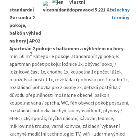
standardní
od 5 221 Kč
všechny
Garsonka 2
termíny
pokoje,
balkón výhled
na hory | AP02
Apartmán 2 pokoje s balkonem a výhledem na hory
2
min. 50 m
kategorie pokoje: standardní typ pokoje:
apartmán počet pokojů: ložnice 1x, obývací pokoj /
ložnicová část 1x, chodba 1x, koupelna 1x počet lůžek:
manželská postel 1x, rozkládací pohovka pro 1 osobu 1x,
rozkládací pohovka pro 2 osoby 2x, dětská postýlka z
důvodu přeplněnosti možná: ne obecné: balkon
koupelna: vana / sprcha, WC, fén obývací pokoj: posezení,
rozkládací pohovka kuchyň: kuchyňský kout, plynový /
elektrický sporák, myčka nádobí, kávovar, lednice,
mikrovlnná trouba, varná konvice, základní vybavení
kuchyně mediální technologie: TV, wifi - zdarma výhled