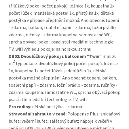
třílůžkový pokoj počet pokojů: ložnice 1x, koupelna 1x
počet lůžek: manželská postel 1x, přistýlka 1x, dětská
postýlka v případě přeplnění možná: Ano obecné: topení
- zdarma, balkon, toaletní papír - zdarma, ložní prádlo -
zdarma, ručníky - zdarma koupelna: samostatné WC,
sprcha obývací pokoj: psací stůl mediální technologie:
TV, wifi výhled z pokoje: na horskou stranu
DB02:
Dvoulůžkový pokoj s balkonem "Twin"
min. 20
2
m
typ pokoje: dvoulůžkový pokoj počet pokojů: ložnice
1x, koupelna 1x počet lůžek: jednolůžko 1x, dětská
postýlka možné přeplnění: Ano obecné: topení, balkon,
toaletní papír - zdarma, ložní prádlo - zdarma, ručníky -
zdarma koupelna: samostatné WC, sprcha obývací pokoj:
psací stůl mediální technologie: TV, wifi
Pro rodiny:
dětská postýlka - zdarma
Stravování zahrnuto v ceně:
Polopenze Plus; snídaňový
bufet; večerní bufet; salátový bufet; nápoje k večeři v
ceně od 18:00 do 20:30 (s výjimkou lihovin a míchaných