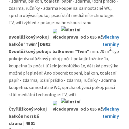
- zdarma, balkon, toaletní papír - zdarma, ložní prádlo -
zdarma, ručníky - zdarma koupelna: samostatné WC,
sprcha obývací pokoj: psací stůl mediální technologie:
TV, wifi výhled z pokoje: na horskou stranu
Dvoulůžkový Pokoj
od 5 035 Kč
všechny
balkón 'Twin' | DB02
termíny
2
Dvoulůžkový pokoj s balkonem "Twin"
min. 20 m
typ
pokoje: dvoulůžkový pokoj počet pokojů: ložnice 1x,
koupelna 1x počet lůžek: jednolůžko 1x, dětská postýlka
možné přeplnění: Ano obecné: topení, balkon, toaletní
papír - zdarma, ložní prádlo - zdarma, ručníky - zdarma
koupelna: samostatné WC, sprcha obývací pokoj: psací
stůl mediální technologie: TV, wifi
Čtyřlůžkový Pokoj
od 5 035 Kč
všechny
balkón horská
termíny
strana | 4B01