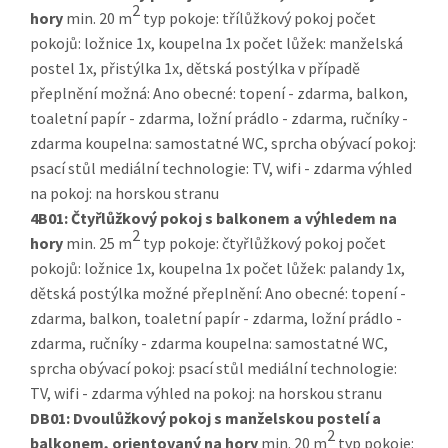
2
hory
min. 20 m
typ pokoje: třílůžkový pokoj počet
pokojů: ložnice 1x, koupelna 1x počet lůžek: manželská
postel 1x, přistýlka 1x, dětská postýlka v případě
přeplnění možná: Ano obecné: topení - zdarma, balkon,
toaletní papír - zdarma, ložní prádlo - zdarma, ručníky -
zdarma koupelna: samostatné WC, sprcha obývací pokoj:
psací stůl mediální technologie: TV, wifi - zdarma výhled
na pokoj: na horskou stranu
4B01:
Čtyřlůžkový pokoj s balkonem a výhledem na
2
hory
min. 25 m
typ pokoje: čtyřlůžkový pokoj počet
pokojů: ložnice 1x, koupelna 1x počet lůžek: palandy 1x,
dětská postýlka možné přeplnění: Ano obecné: topení -
zdarma, balkon, toaletní papír - zdarma, ložní prádlo -
zdarma, ručníky - zdarma koupelna: samostatné WC,
sprcha obývací pokoj: psací stůl mediální technologie:
TV, wifi - zdarma výhled na pokoj: na horskou stranu
DB01:
Dvoulůžkový pokoj s manželskou postelí a
2
balkonem, orientovaný na hory
min. 20 m
typ pokoje: