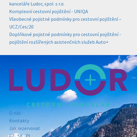
kanceláře Ludor, spol. s r.o.
Komplexní cestovní pojištění - UNIQA
Všeobecné pojistné podmínky pro cestovní pojištění –
UCZ/Ces/20
Doplňkové pojistné podmínky pro cestovní pojištění -
pojištění rozšířených asistenčních služeb Auto+
O nás
Kontakty
Jak rezervovat
CZ
SK
PL