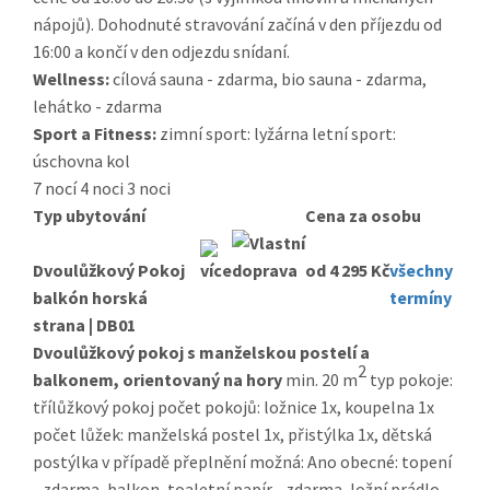
nápojů). Dohodnuté stravování začíná v den příjezdu od
16:00 a končí v den odjezdu snídaní.
Wellness:
cílová sauna - zdarma, bio sauna - zdarma,
lehátko - zdarma
Sport a Fitness:
zimní sport: lyžárna letní sport:
úschovna kol
7 nocí
4 noci
3 noci
Typ ubytování
Cena za osobu
Dvoulůžkový Pokoj
od 4 295 Kč
všechny
balkón horská
termíny
strana | DB01
Dvoulůžkový pokoj s manželskou postelí a
2
balkonem, orientovaný na hory
min. 20 m
typ pokoje:
třílůžkový pokoj počet pokojů: ložnice 1x, koupelna 1x
počet lůžek: manželská postel 1x, přistýlka 1x, dětská
postýlka v případě přeplnění možná: Ano obecné: topení
- zdarma, balkon, toaletní papír - zdarma, ložní prádlo -