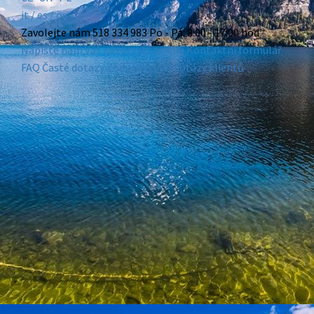
it /
es
/ ös
Zavolejte nám
518 334 983
Po - Pá: 8:00 - 17:00 hod
Napište nám
Váš názor nás zajímá
Kontaktní formulář
FAQ
Časté dotazy
Zodpovídáme dotazy klientů