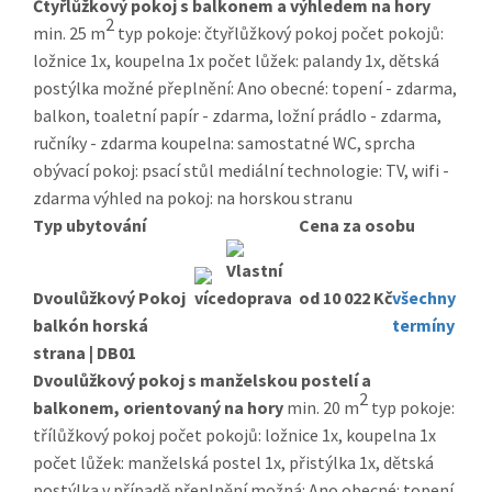
Čtyřlůžkový pokoj s balkonem a výhledem na hory
2
min. 25 m
typ pokoje: čtyřlůžkový pokoj počet pokojů:
ložnice 1x, koupelna 1x počet lůžek: palandy 1x, dětská
postýlka možné přeplnění: Ano obecné: topení - zdarma,
balkon, toaletní papír - zdarma, ložní prádlo - zdarma,
ručníky - zdarma koupelna: samostatné WC, sprcha
obývací pokoj: psací stůl mediální technologie: TV, wifi -
zdarma výhled na pokoj: na horskou stranu
Typ ubytování
Cena za osobu
Dvoulůžkový Pokoj
od 10 022 Kč
všechny
balkón horská
termíny
strana | DB01
Dvoulůžkový pokoj s manželskou postelí a
2
balkonem, orientovaný na hory
min. 20 m
typ pokoje:
třílůžkový pokoj počet pokojů: ložnice 1x, koupelna 1x
počet lůžek: manželská postel 1x, přistýlka 1x, dětská
postýlka v případě přeplnění možná: Ano obecné: topení