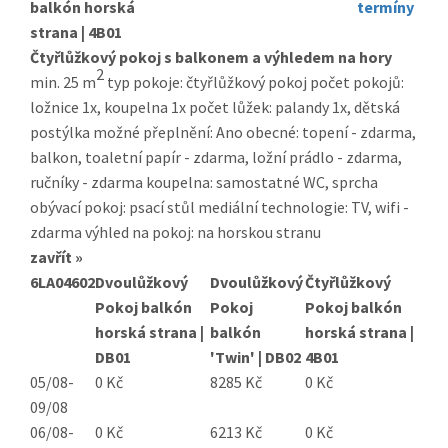
balkón horská
termíny
strana | 4B01
Čtyřlůžkový pokoj s balkonem a výhledem na hory
2
min. 25 m
typ pokoje: čtyřlůžkový pokoj počet pokojů:
ložnice 1x, koupelna 1x počet lůžek: palandy 1x, dětská
postýlka možné přeplnění: Ano obecné: topení - zdarma,
balkon, toaletní papír - zdarma, ložní prádlo - zdarma,
ručníky - zdarma koupelna: samostatné WC, sprcha
obývací pokoj: psací stůl mediální technologie: TV, wifi -
zdarma výhled na pokoj: na horskou stranu
zavřít »
6LA04602
Dvoulůžkový
Dvoulůžkový
Čtyřlůžkový
Pokoj balkón
Pokoj
Pokoj balkón
horská strana |
balkón
horská strana |
DB01
'Twin' | DB02
4B01
05/08-
0 Kč
8285 Kč
0 Kč
09/08
06/08-
0 Kč
6213 Kč
0 Kč