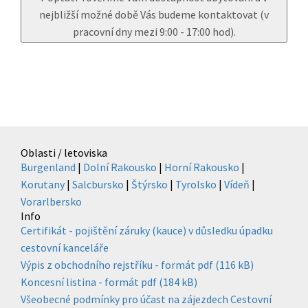
nejbližší možné době Vás budeme kontaktovat (v
pracovní dny mezi 9:00 - 17:00 hod).
Oblasti / letoviska
Burgenland
|
Dolní Rakousko
|
Horní Rakousko
|
Korutany
|
Salcbursko
|
Štýrsko
|
Tyrolsko
|
Vídeň
|
Vorarlbersko
Info
Certifikát - pojištění záruky (kauce) v důsledku úpadku
cestovní kanceláře
Výpis z obchodního rejstříku - formát pdf (116 kB)
Koncesní listina - formát pdf (184 kB)
Všeobecné podmínky pro účast na zájezdech Cestovní