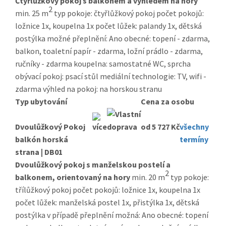
Čtyřlůžkový pokoj s balkonem a výhledem na hory
2
min. 25 m
typ pokoje: čtyřlůžkový pokoj počet pokojů:
ložnice 1x, koupelna 1x počet lůžek: palandy 1x, dětská
postýlka možné přeplnění: Ano obecné: topení - zdarma,
balkon, toaletní papír - zdarma, ložní prádlo - zdarma,
ručníky - zdarma koupelna: samostatné WC, sprcha
obývací pokoj: psací stůl mediální technologie: TV, wifi -
zdarma výhled na pokoj: na horskou stranu
Typ ubytování
Cena za osobu
Dvoulůžkový Pokoj
od 5 727 Kč
všechny
balkón horská
termíny
strana | DB01
Dvoulůžkový pokoj s manželskou postelí a
2
balkonem, orientovaný na hory
min. 20 m
typ pokoje:
třílůžkový pokoj počet pokojů: ložnice 1x, koupelna 1x
počet lůžek: manželská postel 1x, přistýlka 1x, dětská
postýlka v případě přeplnění možná: Ano obecné: topení