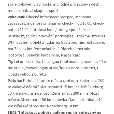
staré. vybavení / atmosféra: vhodné pro rodiny s dětmi,
moderní cílová skupina: sport
Vybavení:
Obecné informace: recepce, úschovna
zavazadel, možnost směnárny, check-in od 16:00, check-
out do 11:00, hotelová hala / lobby, společenská
místnost, salón Parkování: parkoviště - zdarma Internet:
WIFI v celém objektu - zdarma Gastronomie: restaurace,
bar Zásady kouření: nekuřácké Platební metody:
Hotovost, Debetní karta, Visa, Mastercard
Tip léto:
- Letní karta Lungau (platnost si prosím ověřte
na: https://www.lungau.at/de/lungaucard-sommer/) -
Oběd s sebou z bufetu
Poloha:
Poloha: hranice města centrum: Zederhaus 200
m vlakové nádraží: Mauterndorf 15 km letiště: Salzburg
80 km nákupní možnosti: Zedernhaus 200 m nejbližší
město: Altenmarkt 50 km lanovka: Gamsleitenbahn 10
km lyžařské středisko: Katschberg 10 km
3B01:
Třílůžkový pokoj s balkonem, orientovaný na