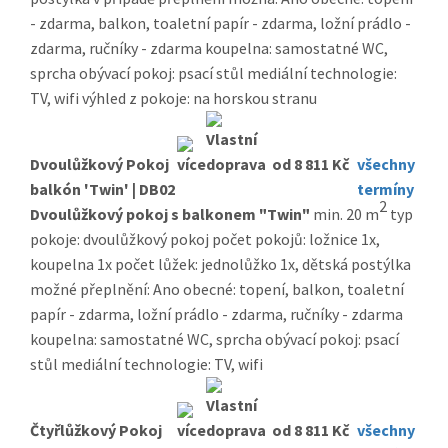
- zdarma, balkon, toaletní papír - zdarma, ložní prádlo -
zdarma, ručníky - zdarma koupelna: samostatné WC,
sprcha obývací pokoj: psací stůl mediální technologie:
TV, wifi výhled z pokoje: na horskou stranu
Dvoulůžkový Pokoj
od 8 811 Kč
všechny
balkón 'Twin' | DB02
termíny
2
Dvoulůžkový pokoj s balkonem "Twin"
min. 20 m
typ
pokoje: dvoulůžkový pokoj počet pokojů: ložnice 1x,
koupelna 1x počet lůžek: jednolůžko 1x, dětská postýlka
možné přeplnění: Ano obecné: topení, balkon, toaletní
papír - zdarma, ložní prádlo - zdarma, ručníky - zdarma
koupelna: samostatné WC, sprcha obývací pokoj: psací
stůl mediální technologie: TV, wifi
Čtyřlůžkový Pokoj
od 8 811 Kč
všechny