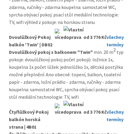
zdarma, ručníky - zdarma koupelna: samostatné WC,
sprcha obývací pokoj: psací stůl mediální technologie:
TV, wifi výhled z pokoje: na horskou stranu
Dvoulůžkový Pokoj
od 3 776 Kč
všechny
balkón 'Twin' | DB02
termíny
2
Dvoulůžkový pokoj s balkonem "Twin"
min. 20 m
typ
pokoje: dvoulůžkový pokoj počet pokojů: ložnice 1x,
koupelna 1x počet lůžek: jednolůžko 1x, dětská postýlka
možné přeplnění: Ano obecné: topení, balkon, toaletní
papír - zdarma, ložní prádlo - zdarma, ručníky - zdarma
koupelna: samostatné WC, sprcha obývací pokoj: psací
stůl mediální technologie: TV, wifi
Čtyřlůžkový Pokoj
od 3 776 Kč
všechny
balkón horská
termíny
strana | 4B01